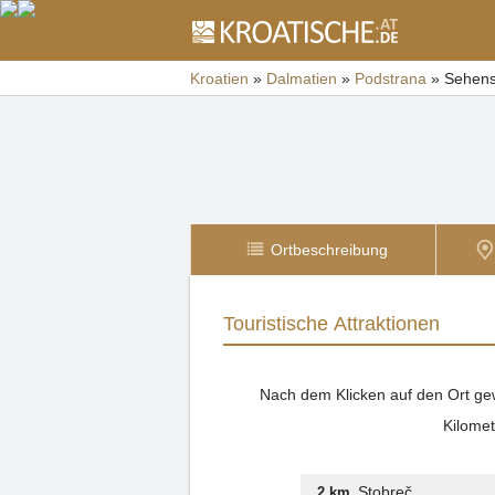
Kroatien
»
Dalmatien
»
Podstrana
»
Sehens
Ortbeschreibung
Touristische Attraktionen
Nach dem Klicken auf den Ort gewi
Kilomet
Stobreč
2 km