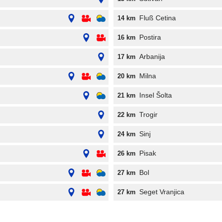
Fluß Cetina
14 km
Postira
16 km
Arbanija
17 km
Milna
20 km
Insel Šolta
21 km
Trogir
22 km
Sinj
24 km
Pisak
26 km
Bol
27 km
Seget Vranjica
27 km