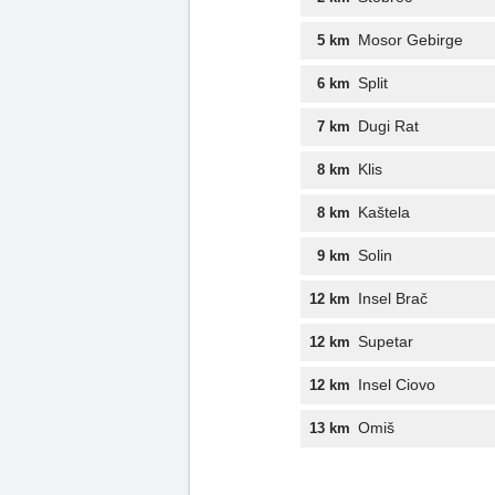
Mosor Gebirge
5 km
Split
6 km
Dugi Rat
7 km
Klis
8 km
Kaštela
8 km
Solin
9 km
Insel Brač
12 km
Supetar
12 km
Insel Ciovo
12 km
Omiš
13 km