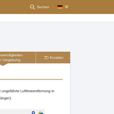
Suchen
swürdigkeiten
Kroatien
er Umgebung
 ungefährte Luftlinieentfernung in
länger).